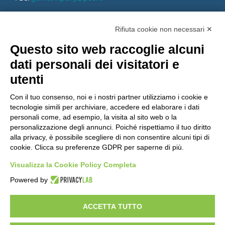
Rifiuta cookie non necessari ✕
Questo sito web raccoglie alcuni
dati personali dei visitatori e
utenti
Con il tuo consenso, noi e i nostri partner utilizziamo i cookie e
tecnologie simili per archiviare, accedere ed elaborare i dati
personali come, ad esempio, la visita al sito web o la
personalizzazione degli annunci. Poiché rispettiamo il tuo diritto
alla privacy, è possibile scegliere di non consentire alcuni tipi di
cookie. Clicca su preferenze GDPR per saperne di più.
Vuoi diventare nostro distributore?
Visualizza la Cookie Policy Completa
Powered by
Copyright 2012 – 2025 Gem srl | All Rights Reserved – P.IVA
01544010463 | codice SDI A4707H7 |
Privacy Policy
|
Cookie Policy
|
ACCETTA TUTTO
credits
|
Informative privacy
|
Modifica preferenze Cookie
Le informazioni contenute in questo sito sono esclusivamente rivolte agli