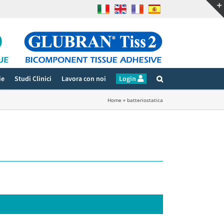
ie
Studi Clinici
Lavora con noi
Login
Home
»
batteriostatica