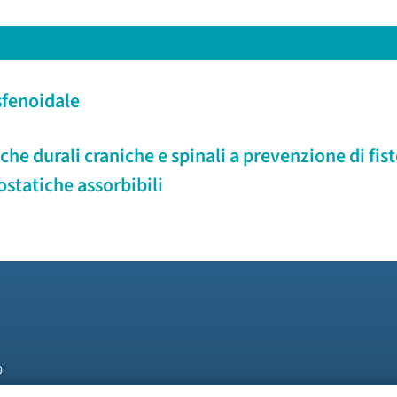
 sfenoidale
he durali craniche e spinali a prevenzione di fisto
statiche assorbibili
9