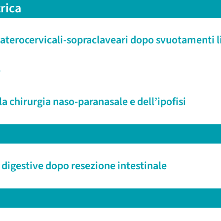
rica
 laterocervicali-sopraclaveari dopo svuotamenti l
e
lla chirurgia naso-paranasale e dell’ipofisi
i digestive dopo resezione intestinale