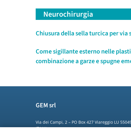
Neurochirurgia
Chiusura della sella turcica per via
Come sigillante esterno nelle plastic
combinazione a garze e spugne emo
GEM srl
Via dei Campi, 2 – PO Box 427 Viareggio LU 5504
ITALY