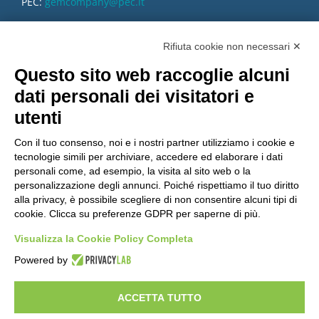
PEC:
gemcompany@pec.it
Rifiuta cookie non necessari ✕
Questo sito web raccoglie alcuni
dati personali dei visitatori e
utenti
Con il tuo consenso, noi e i nostri partner utilizziamo i cookie e
tecnologie simili per archiviare, accedere ed elaborare i dati
personali come, ad esempio, la visita al sito web o la
personalizzazione degli annunci. Poiché rispettiamo il tuo diritto
alla privacy, è possibile scegliere di non consentire alcuni tipi di
cookie. Clicca su preferenze GDPR per saperne di più.
Vuoi diventare nostro distributore?
Visualizza la Cookie Policy Completa
Powered by
Copyright 2012 – 2025 Gem srl | All Rights Reserved – P.IVA
01544010463 | codice SDI A4707H7 |
Privacy Policy
|
Cookie Policy
|
ACCETTA TUTTO
credits
|
Informative privacy
|
Modifica preferenze Cookie