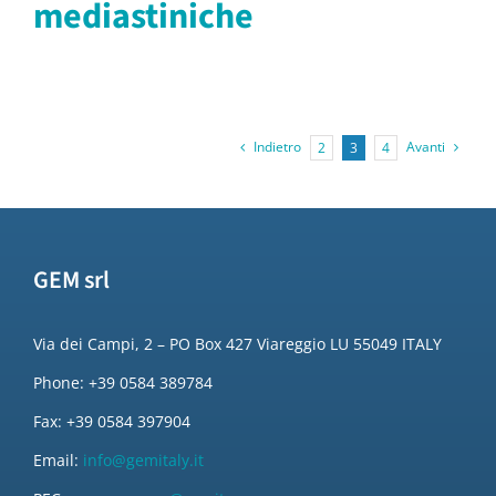
mediastiniche
Indietro
Avanti
2
3
4
GEM srl
Via dei Campi, 2 – PO Box 427 Viareggio LU 55049 ITALY
Phone: +39 0584 389784
Fax: +39 0584 397904
Email:
info@gemitaly.it