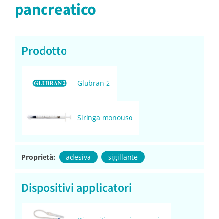
pancreatico
Prodotto
Glubran 2
Siringa monouso
Proprietà:
adesiva
sigillante
Dispositivi applicatori