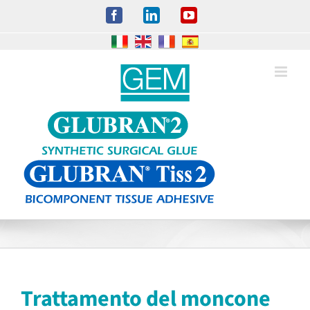
Salta
Facebook
LinkedIn
YouTube
al
contenuto
Trattamento del moncone