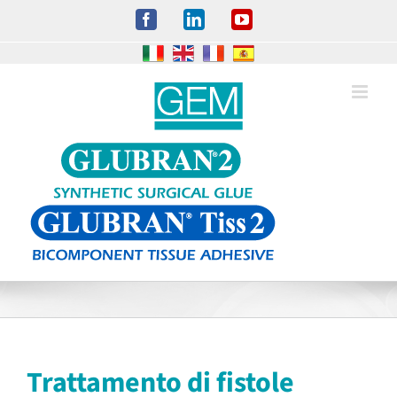
Salta
Facebook
LinkedIn
YouTube
al
contenuto
Trattamento di fistole