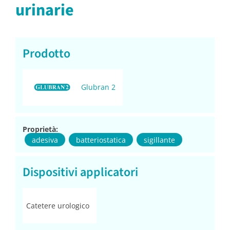
urinarie
Prodotto
Glubran 2
Proprietà:
adesiva
batteriostatica
sigillante
Dispositivi applicatori
Catetere urologico