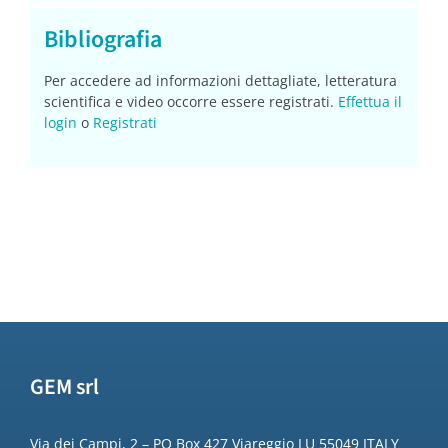
Bibliografia
Per accedere ad informazioni dettagliate, letteratura
scientifica e video occorre essere registrati.
Effettua il
login
o
Registrati
GEM srl
Via dei Campi, 2 – PO Box 427 Viareggio LU 55049 ITALY